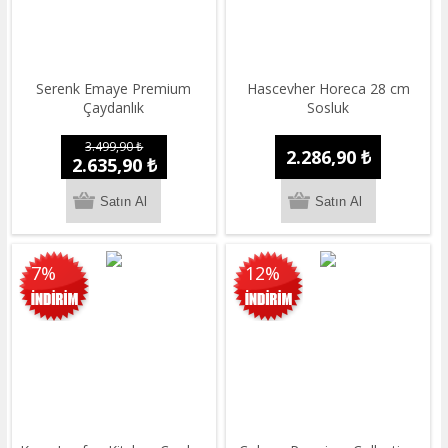
Serenk Emaye Premium
Hascevher Horeca 28 cm
Çaydanlık
Sosluk
3.499,90 ₺
2.286,90 ₺
2.635,90 ₺
7%
12%