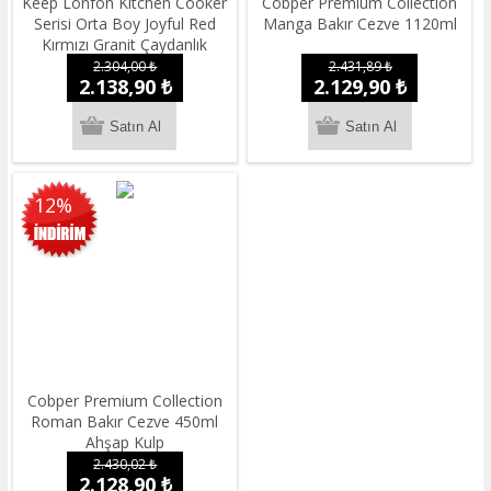
Keep Lonfon Kitchen Cooker
Cobper Premium Collection
Serisi Orta Boy Joyful Red
Manga Bakır Cezve 1120ml
Kırmızı Granit Çaydanlık
2.304,00 ₺
2.431,89 ₺
2.138,90 ₺
2.129,90 ₺
12%
Cobper Premium Collection
Roman Bakır Cezve 450ml
Ahşap Kulp
2.430,02 ₺
2.128,90 ₺