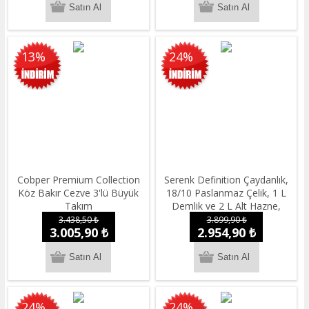
13%
24%
Cobper Premium Collection
Serenk Definition Çaydanlık,
Köz Bakır Cezve 3'lü Büyük
18/10 Paslanmaz Çelik, 1 L
Takım
Demlik ve 2 L Alt Hazne,
İndüksiyon Uyumlu
3.438,50 ₺
3.899,90 ₺
3.005,90 ₺
2.954,90 ₺
24%
24%