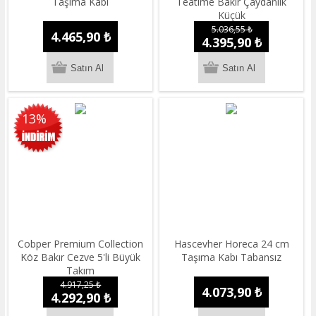
Taşıma Kabı
Teatime Bakır Çaydanlık
Küçük
5.036,55 ₺
4.465,90 ₺
4.395,90 ₺
13%
Cobper Premium Collection
Hascevher Horeca 24 cm
Köz Bakır Cezve 5'li Büyük
Taşıma Kabı Tabansız
Takım
4.917,25 ₺
4.073,90 ₺
4.292,90 ₺