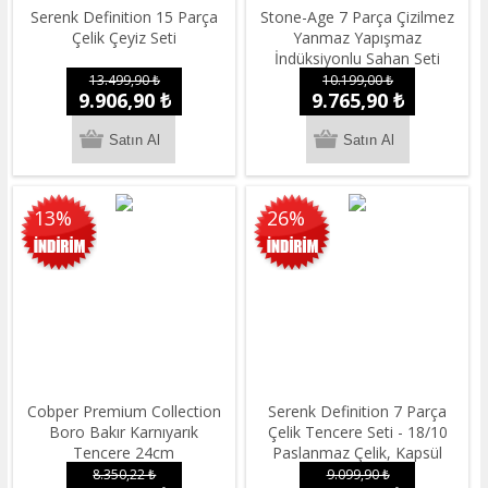
Serenk Definition 15 Parça
Stone-Age 7 Parça Çizilmez
Çelik Çeyiz Seti
Yanmaz Yapışmaz
İndüksiyonlu Sahan Seti
13.499,90 ₺
10.199,00 ₺
9.906,90 ₺
9.765,90 ₺
13%
26%
Cobper Premium Collection
Serenk Definition 7 Parça
Boro Bakır Karnıyarık
Çelik Tencere Seti - 18/10
Tencere 24cm
Paslanmaz Çelik, Kapsül
Taban
8.350,22 ₺
9.099,90 ₺