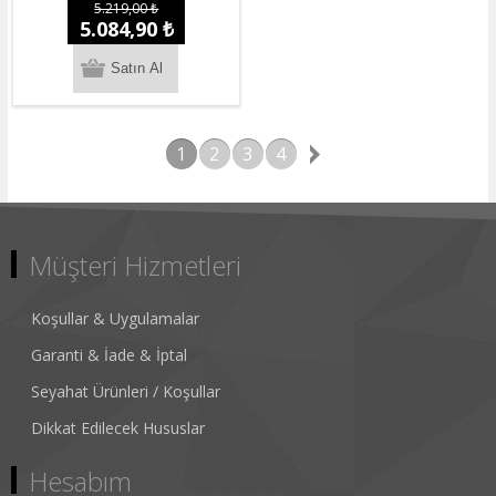
5.219,00 ₺
5.084,90 ₺
1
2
3
4
Müşteri Hizmetleri
Koşullar & Uygulamalar
Garanti & İade & İptal
Seyahat Ürünleri / Koşullar
Dikkat Edilecek Hususlar
Hesabım