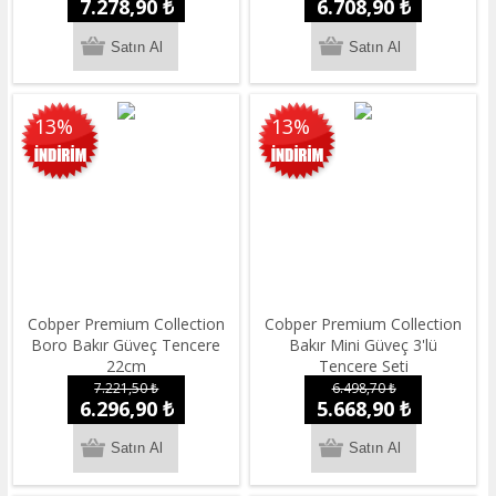
7.278,90 ₺
6.708,90 ₺
13%
13%
Cobper Premium Collection
Cobper Premium Collection
Boro Bakır Güveç Tencere
Bakır Mini Güveç 3'lü
22cm
Tencere Seti
7.221,50 ₺
6.498,70 ₺
6.296,90 ₺
5.668,90 ₺