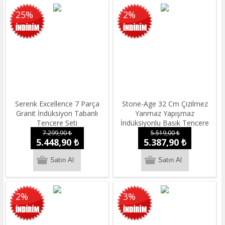
25%
2%
Serenk Excellence 7 Parça
Stone-Age 32 Cm Çizilmez
Granit İndüksiyon Tabanlı
Yanmaz Yapışmaz
Tencere Seti
İndüksiyonlu Basık Tencere
7.299,90 ₺
5.519,00 ₺
5.448,90 ₺
5.387,90 ₺
2%
3%