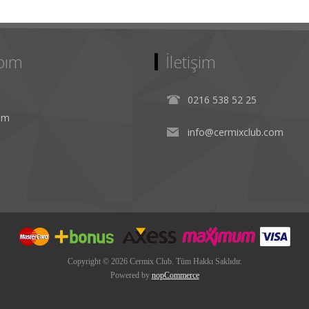
bım
İletişim
0216 538 52 25
rim
info@cermixclub.com
Copyright © 2026 Cermix Club. Tüm Hakkı Saklıdır.
Powered by
nopCommerce