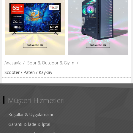
Anasayfa
/
Spor & Outdoor & Giyim
/
Scooter / Paten / Kaykay
Müşteri Hizmetleri
Koşullar & Uygulamalar
Garanti & İade & İptal