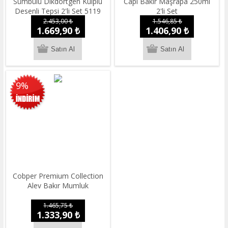
Sümbülü Dikdörtgen Kulplu
Capi Bakır Maşrapa 250ml
Desenli Tepsi 2'li Set 5119
2'li Set
2.453,00 ₺
1.546,85 ₺
1.669,90 ₺
1.406,90 ₺
9%
Cobper Premium Collection
Alev Bakır Mumluk
1.465,75 ₺
1.333,90 ₺