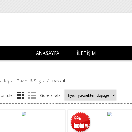
ANASAYFA
İLETIŞIM
/
Kişisel Bakım & Sağlık
/
Baskül
rüntüle
Göre sırala
9%