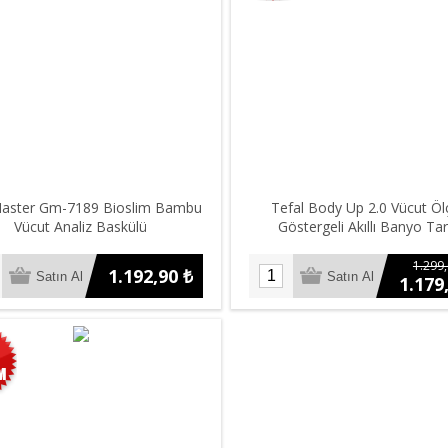
aster Gm-7189 Bioslim Bambu
Tefal Body Up 2.0 Vücut Ö
Vücut Analiz Baskülü
Göstergeli Akıllı Banyo Tart
1.299,
1.192,90 ₺
1.179