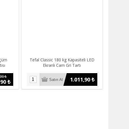
lçüm
Tefal Classic 180 kg Kapasiteli LED
ısı
Ekranlı Cam Gri Tartı
00 ₺
1.011,90 ₺
,90 ₺