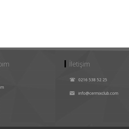
bım
İletişim
0216 538 52 25
rim
info@cermixclub.com