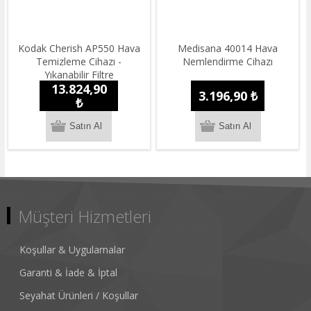
Kodak Cherish AP550 Hava
Medisana 40014 Hava
Temizleme Cihazı -
Nemlendirme Cihazı
Yıkanabilir Filtre
13.824,90
3.196,90 ₺
₺
Müşteri Hizmetleri
Koşullar & Uygulamalar
Garanti & İade & İptal
Seyahat Ürünleri / Koşullar