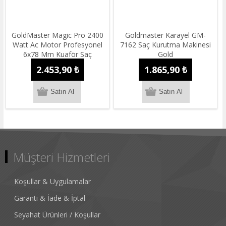
GoldMaster Magic Pro 2400
Goldmaster Karayel GM-
Watt Ac Motor Profesyonel
7162 Saç Kurutma Makinesi
6x78 Mm Kuaför Saç
Gold
Kurutma Ve Fön Makinesi
2.453,90 ₺
1.865,90 ₺
Müşteri Hizmetleri
Koşullar & Uygulamalar
Garanti & İade & İptal
Seyahat Ürünleri / Koşullar