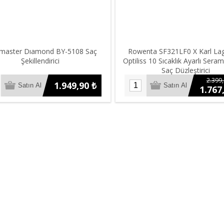
master Dıamond BY-5108 Saç
Rowenta SF321LF0 X Karl Lag
Şekillendirici
Optiliss 10 Sıcaklık Ayarlı Sera
Saç Düzleştirici
2.399,
1.949,90 ₺
1.767