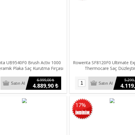
ta UB9540F0 Brush Activ 1000
Rowenta SF8120F0 Ultimate Ex
ramik Plaka Saç Kurutma Fırçası
Thermocare Saç Düzleştir
6.999,00 ₺
5.299,
4.889,90 ₺
4.119
17%