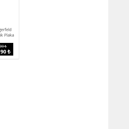
erfeld
mik Plaka
00 ₺
,90 ₺