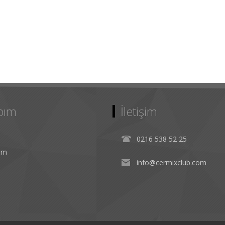
bım
İletişim
0216 538 52 25
rim
info@cermixclub.com