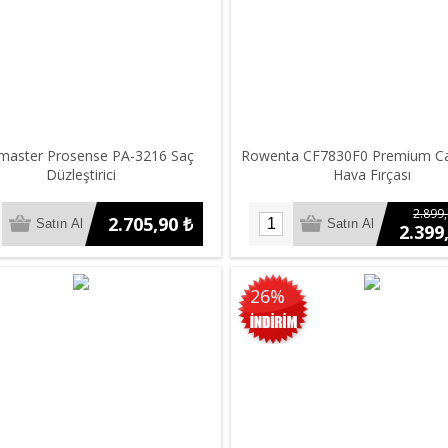
master Prosense PA-3216 Saç
Rowenta CF7830F0 Premium Ca
Düzleştirici
Hava Fırçası
2.899,
2.705,90 ₺
2.399
26%