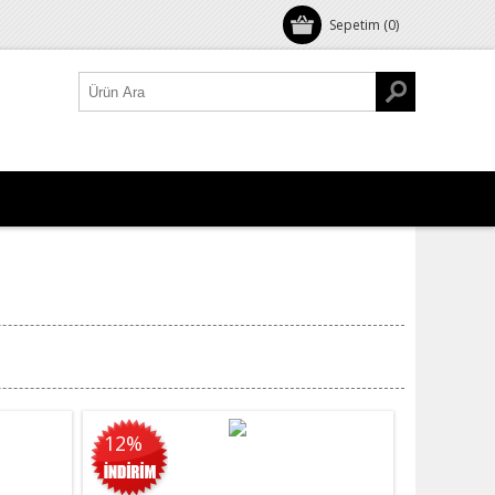
Sepetim
(0)
12%