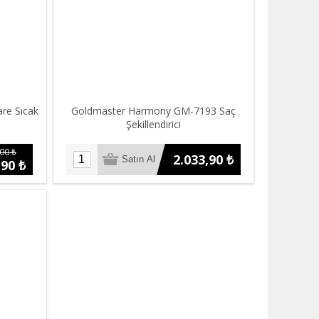
re Sıcak
Goldmaster Harmony GM-7193 Saç
Şekillendirici
00 ₺
2.033,90 ₺
,90 ₺