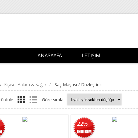
ANASAYFA
İLETIŞIM
/
Kişisel Bakım & Sağlık
/
Saç Maşası / Düzleştirici
rüntüle
Göre sırala
22%