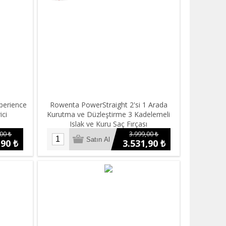
perience
Rowenta PowerStraight 2'si 1 Arada
ici
Kurutma ve Düzleştirme 3 Kadelemeli
Islak ve Kuru Saç Fırçası
00 ₺
3.999,00 ₺
,90 ₺
3.531,90 ₺