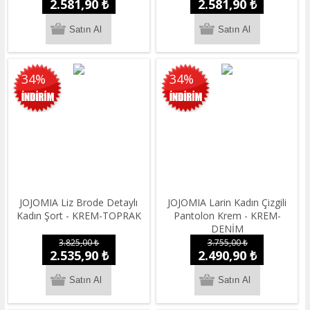
2.581,90 ₺
2.581,90 ₺
34%
34%
JOJOMIA Liz Brode Detaylı
JOJOMIA Larin Kadın Çizgili
Kadın Şort - KREM-TOPRAK
Pantolon Krem - KREM-
DENİM
3.825,00 ₺
3.755,00 ₺
2.535,90 ₺
2.490,90 ₺