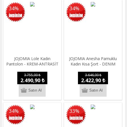
34%
34%
JOJOMIA Lole Kadın
JOJOMIA Anesha Pamuklu
Pantolon - KREM-ANTRASİT
Kadın Kısa Şort - DENIM
3.755,00 ₺
3.646,00 ₺
2.490,90 ₺
2.422,90 ₺
34%
33%