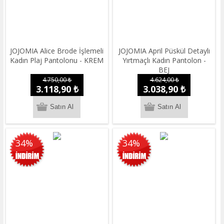
JOJOMIA Alice Brode İşlemeli
JOJOMIA April Püskül Detaylı
Kadın Plaj Pantolonu - KREM
Yırtmaçlı Kadın Pantolon -
BEJ
4.750,00 ₺
4.624,00 ₺
3.118,90 ₺
3.038,90 ₺
34%
34%