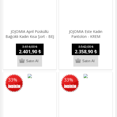
JOJOMIA April Püsküllü
JOJOMIA Este Kadın
Bağcıklı Kadın Kısa Şort - BEJ
Pantolon - KREM
3.614,00 ₺
3.542,00 ₺
2.401,90 ₺
2.358,90 ₺
33%
33%