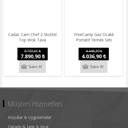
Cadac Carri Chef 2 Skottel
FreeCamp Gaz Ocaklı
Top Wok Tava
Portatif Yemek Seti
8.703,61 ₺
4.446,39 ₺
7.890,90 ₺
4.036,90 ₺
Müşteri Hizmetleri
Koşullar & Uygulamalar
Garanti & İade & İptal