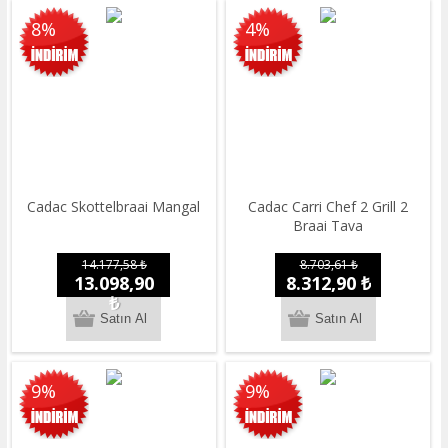
8%
4%
Cadac Skottelbraai Mangal
Cadac Carri Chef 2 Grill 2
Braai Tava
14.177,58 ₺
8.703,61 ₺
13.098,90
8.312,90 ₺
₺
9%
9%