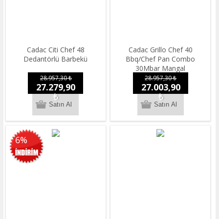
Cadac Citi Chef 48
Cadac Grillo Chef 40
Dedantörlü Barbekü
Bbq/Chef Pan Combo
30Mbar Mangal
28.957,30 ₺
28.957,30 ₺
27.279,90
27.003,90
₺
₺
6%