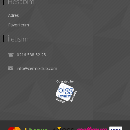
Hesabım
Adres
Favorilerim
İletişim
0216 538 52 25
info@cermixclub.com