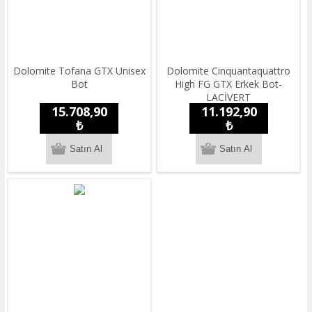
Dolomite Tofana GTX Unisex
Dolomite Cinquantaquattro
Bot
High FG GTX Erkek Bot-
LACİVERT
15.708,90
11.192,90
₺
₺