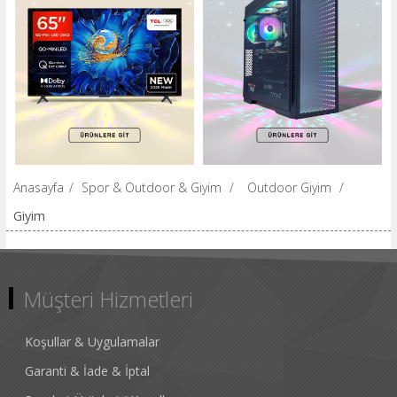
Anasayfa
/
Spor & Outdoor & Giyim
/
Outdoor Giyim
/
Giyim
Müşteri Hizmetleri
Koşullar & Uygulamalar
Garanti & İade & İptal