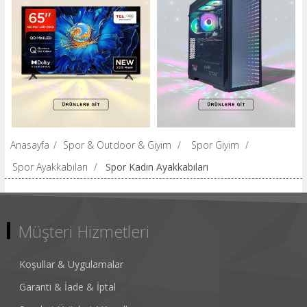
Anasayfa
/
Spor & Outdoor & Giyim
/
Spor Giyim
/
Spor Ayakkabıları
/
Spor Kadın Ayakkabıları
Müşteri Hizmetleri
Koşullar & Uygulamalar
Garanti & İade & İptal